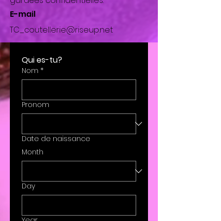
gardées confidentielles.
E-mail
TC_coutellerie@riseup.net
Qui es-tu?
Nom
*
Pronom
Date de naissance
Month
Day
Year