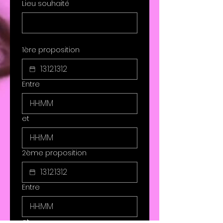
Lieu souhaité
1ère proposition
Entre
:
et
:
2ème proposition
Entre
:
et