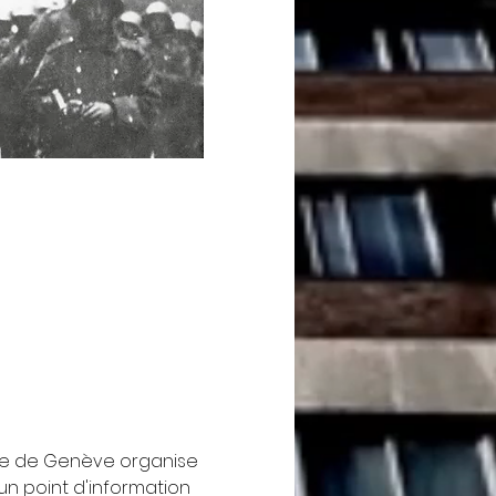
iste de Genève organise 
un point d'information 