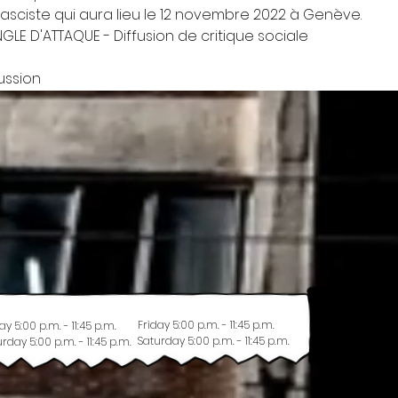
fasciste qui aura lieu le 12 novembre 2022 à Genève.
GLE D'ATTAQUE - Diffusion de critique sociale
ussion
Friday 5:00 p.m. - 11:45 p.m.
ay 5:00 p.m. - 11:45 p.m.
Saturday 5:00 p.m. - 11:45 p.m.
rday 5:00 p.m. - 11:45 p.m.