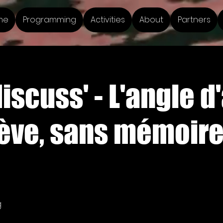
me
Programming
Activities
About
Partners
iscuss' - L'angle d
ève, sans mémoire
g