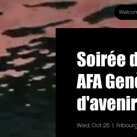
Welco
Soirée d
AFA Gen
d'avenir
Wed, Oct 26
  |  
Fribour