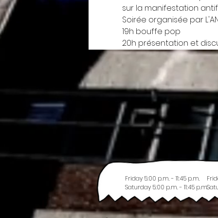
sur la manifestation anti
Soirée organisée par L'AN
19h bouffe pop
20h présentation et disc
Friday 5:00 p.m. - 11:45 p.m.
Frid
Saturday 5:00 p.m. - 11:45 p.m.
Satu