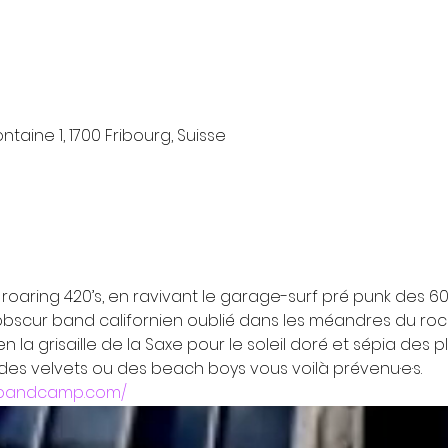
taine 1, 1700 Fribourg, Suisse
roaring 420’s, en ravivant le garage-surf pré punk des 60
bscur band californien oublié dans les méandres du rock n’
n la grisaille de la Saxe pour le soleil doré et sépia des 
 des velvets ou des beach boys vous voilà prévenu·e·s.
s.bandcamp.com/