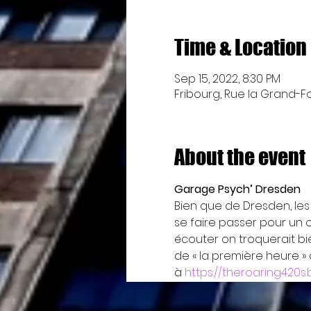
Time & Location
Sep 15, 2022, 8:30 PM
Fribourg, Rue la Grand-Fon
About the event
Garage Psych’ Dresden
Bien que de Dresden, les 
se faire passer pour un o
écouter on troquerait bie
de « la première heure »
à 
https://theroaring420