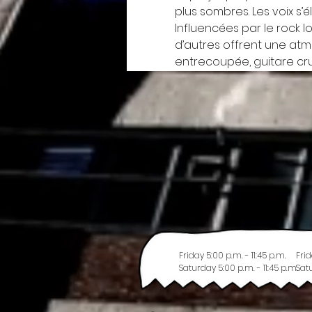
plus sombres. Les voix s’é
Influencées par le rock l
d’autres offrent une atm
entrecoupée, guitare cru
Friday 5:00 p.m. - 11:45 p.m.
Frid
Saturday 5:00 p.m. - 11:45 p.m.
Satu