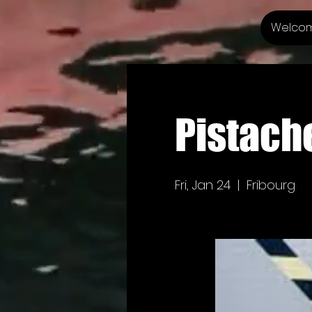
Welco
Pistach
Fri, Jan 24
  |  
Fribourg