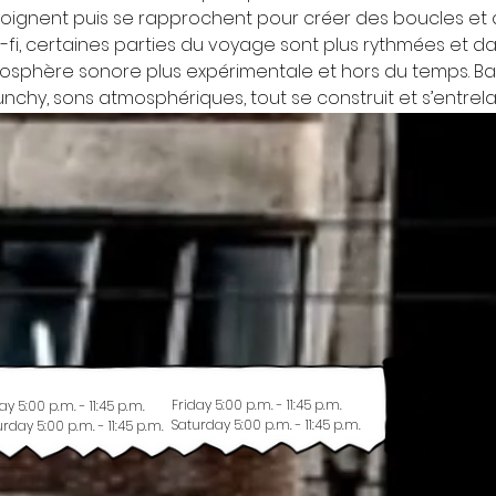
loignent puis se rapprochent pour créer des boucles et des 
o-fi, certaines parties du voyage sont plus rythmées et d
osphère sonore plus expérimentale et hors du temps. Bass
nchy, sons atmosphériques, tout se construit et s’entrela
Friday 5:00 p.m. - 11:45 p.m.
ay 5:00 p.m. - 11:45 p.m.
Saturday 5:00 p.m. - 11:45 p.m.
rday 5:00 p.m. - 11:45 p.m.