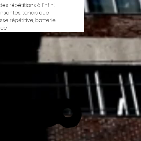
répétitions à l’infini. 
ansantes, tandis que 
e répétitive, batterie 
ce.