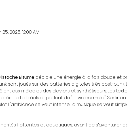
 25, 2025, 12:00 AM
Pistache Bitume
 déploie une énergie à la fois douce et bru
unk sont joués sur des batteries digitales très post-punk 
ent aux mélodies des claviers et synthétiseurs. Les text
pirés de fait réels et parlent de "la vie normale". Sortir ou n
ulot. L'ambiance se veut intense, la musique se veut simpl
norités flottantes et aquatiques, avant de s’aventurer 