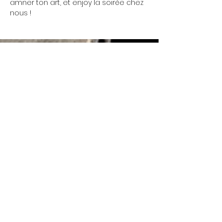
amner ton art, et enjoy la soirée chez 
nous !
Friday 5:00 p.m. - 11:45 p.m.
Friday 5:00 p.m. - 11:45
Saturday 5:00 p.m. - 11:45 p.m.
p.m.
Saturday 5:00 p.m. -
Friday 5:00 p.m. - 11:45 p.m.
11:45 p.m.
Saturday 5:00 p.m. - 11:45 p.m.
© 2022 La Coutellerie - Design by Enen Studio