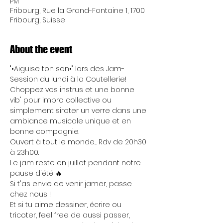
PM
Fribourg, Rue la Grand-Fontaine 1, 1700
Fribourg, Suisse
About the event
"•Aiguise ton son•" lors des Jam-
Session du lundi à la Coutellerie! 
Choppez vos instrus et une bonne 
vib' pour impro collective ou 
simplement siroter un verre dans une 
ambiance musicale unique et en 
bonne compagnie. 
Ouvert à tout le monde.... Rdv de 20h30 
à 23h00.
Le jam reste en juillet pendant notre 
pause d'été 🔥
Si t'as envie de venir jamer, passe 
chez nous !
Et si tu aime dessiner, écrire ou 
tricoter, feel free de aussi passer, 