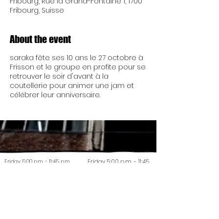
Fribourg, Rue la Grand-Fontaine 1, 1700
Fribourg, Suisse
About the event
saraka fête ses 10 ans le 27 octobre à
Frisson et le groupe en profite pour se
retrouver le soir d'avant à la
coutellerie pour animer une jam et
célébrer leur anniversaire.
Friday 5:00 p.m. - 11:45 p.m.
Friday 5:00 p.m. - 11:45
Saturday 5:00 p.m. - 11:45 p.m.
p.m.
Saturday 5:00 p.m. -
Friday 5:00 p.m. - 11:45 p.m.
11:45 p.m.
Saturday 5:00 p.m. - 11:45 p.m.