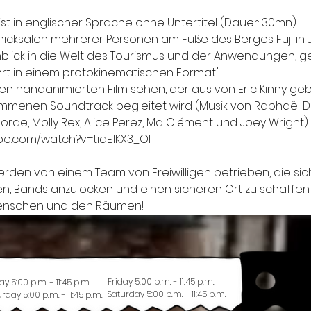
ist in englischer Sprache ohne Untertitel (Dauer: 30mn).
icksalen mehrerer Personen am Fuße des Berges Fuji in J
Einblick in die Welt des Tourismus und der Anwendungen, 
rt in einem protokinematischen Format."
nen handanimierten Film sehen, der aus von Eric Kinny ge
menen Soundtrack begleitet wird (Musik von Raphaël D
rae, Molly Rex, Alice Perez, Ma Clément und Joey Wright).
tube.com/watch?v=tidE1KX3_OI
erden von einem Team von Freiwilligen betrieben, die sich
ren, Bands anzulocken und einen sicheren Ort zu schaffen.
Menschen und den Räumen!
Friday 5:00 p.m. - 11:45 p.m.
ay 5:00 p.m. - 11:45 p.m.
Saturday 5:00 p.m. - 11:45 p.m.
rday 5:00 p.m. - 11:45 p.m.