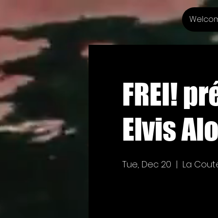
Welco
FREI! pr
Elvis Al
Tue, Dec 20
  |  
La Coute