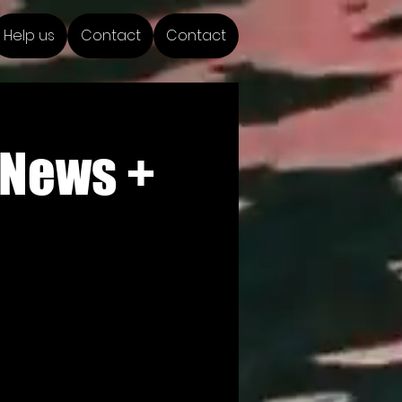
Help us
Contact
Contact
i News +