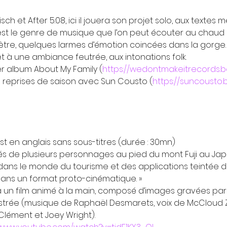
ch et After 5:08, ici il jouera son projet solo, aux textes 
est le genre de musique que l’on peut écouter au chaud 
enêtre, quelques larmes d’émotion coincées dans la gorge.
t à une ambiance feutrée, aux intonations folk.

er album About My Family (
https://wedontmakeitrecords.b
s reprises de saison avec Sun Cousto (
https://suncousto.
est en anglais sans sous-titres (durée : 30mn)
sés de plusieurs personnages au pied du mont Fuji au Jap
dans le monde du tourisme et des applications teintée 
ns un format proto-cinématique. »

un film animé à la main, composé d’images gravées par 
trée (musique de Raphaël Desmarets, voix de McCloud Zi
 Clément et Joey Wright).
