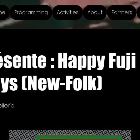
me
Programming
Activities
About
Partners
ésente : Happy Fuj
oys (New-Folk)
llerie