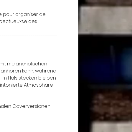
e pour organiser de 
espectueuxse des 
----------------------------
, mit melancholischen 
n anhören kann, während 
m Hals stecken bleiben. 
 intonierte Atmosphäre 
onalen Coverversionen 