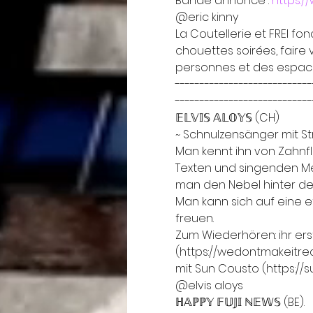
Bande annonce : 
https:/
@eric kinny
La Coutellerie et FREI f
chouettes soirées, faire
personnes et des espace
----------------------------
----------------------------
𝔼𝕃𝕍𝕀𝕊 𝔸𝕃𝕆𝕐𝕊 (CH)
~ Schnulzensänger mit St
Man kennt ihn von Zahnfle
Texten und singenden Mel
man den Nebel hinter de
Man kann sich auf eine e
freuen.
Zum Wiederhören: ihr ers
(https://wedontmakeitre
mit Sun Cousto (https://s
@elvis aloys
ℍ𝔸ℙℙ𝕐 𝔽𝕌𝕁𝕀 ℕ𝔼𝕎𝕊 (BE).