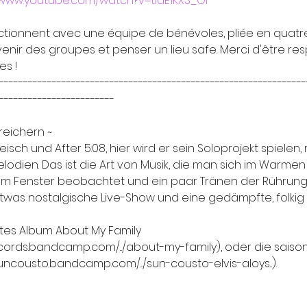
/www.youtube.com/watch?v=tidE1KX3_OI
onctionnent avec une équipe de bénévoles, pliée en quatr
 venir des groupes et penser un lieu safe. Merci d'être r
s !
----------------------------------------------------------------
------------------------
reichern ~
isch und After 5:08, hier wird er sein Soloprojekt spielen
odien. Das ist die Art von Musik, die man sich im Warme
m Fenster beobachtet und ein paar Tränen der Rührung i
twas nostalgische Live-Show und eine gedämpfte, folkig
tes Album About My Family 
cords.bandcamp.com/.../about-my-family), oder die sais
uncousto.bandcamp.com/.../sun-cousto-elvis-aloys...).