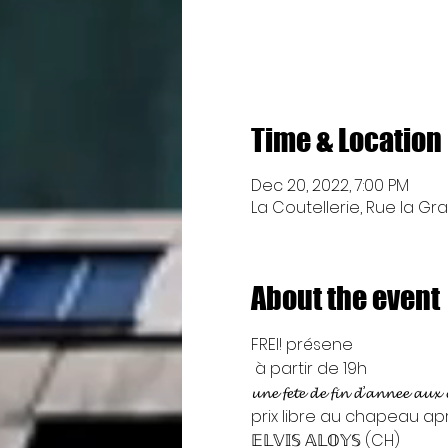
Time & Location
Dec 20, 2022, 7:00 PM
La Coutellerie, Rue la Gr
About the event
FREI! présene
 à partir de 19h

𝓾𝓷𝓮 𝓯𝓮𝓽𝓮 𝓭𝓮 𝓯𝓲𝓷 𝓭’𝓪𝓷𝓷𝓮𝓮 𝓪𝓾𝔁 𝓬
prix libre au chapeau ap
𝔼𝕃𝕍𝕀𝕊 𝔸𝕃𝕆𝕐𝕊 (CH)
