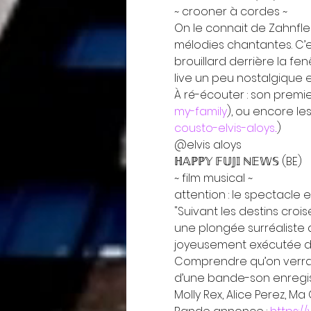
~ crooner à cordes ~
On le connait de Zahnfleis
mélodies chantantes. C’
brouillard derrière la f
live un peu nostalgique e
À ré-écouter : son premi
my-family
), ou encore le
cousto-elvis-aloys...
)

@elvis aloys
ℍ𝔸ℙℙ𝕐 𝔽𝕌𝕁𝕀 ℕ𝔼𝕎𝕊 (BE)

~ film musical ~

attention : le spectacle 
"Suivant les destins croi
une plongée surréaliste 
joyeusement exécutée da
Comprendre qu’on verra 
d’une bande-son enregis
Molly Rex, Alice Perez, Ma