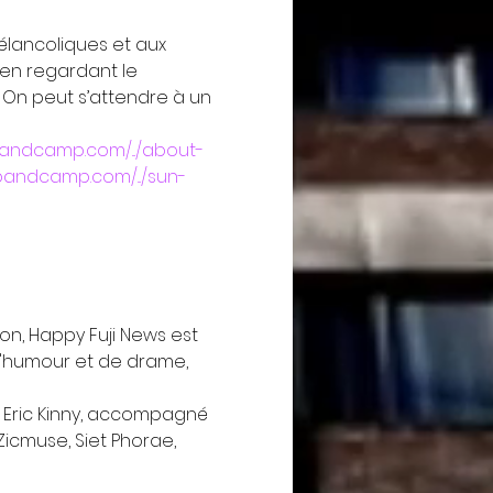
mélancoliques et aux 
en regardant le 
 On peut s’attendre à un 
andcamp.com/.../about-
bandcamp.com/.../sun-
on, Happy Fuji News est 
d'humour et de drame, 
Eric Kinny, accompagné 
cmuse, Siet Phorae, 