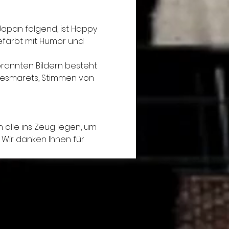
apan folgend, ist Happy 
gefärbt mit Humor und 
brannten Bildern besteht 
esmarets, Stimmen von 
 alle ins Zeug legen, um 
 Wir danken Ihnen für 