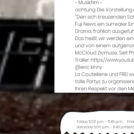
~ Musikfilm ~
achtung: Die Vorstellung 
"Den sich kreuzenden Sch
Fuji News ein surrealer 
Drama, fröhlich ausgefüh
Das heißt, wir werden ei
und von einem aufgenom
McCloud Zicmuse, Siet Pho
Trailer: https://www.you
@eric kinny
La Coutellerie und FREI w
tolle Partys zu organisie
Ihren Respekt vor den 
Friday 5:00 p.m. - 11:45 p.m.
Frid
Saturday 5:00 p.m. - 11:45 p.m.
Satu