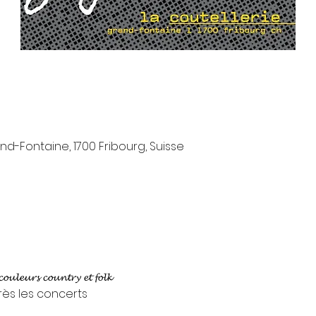
and-Fontaine, 1700 Fribourg, Suisse
𝓾𝓵𝓮𝓾𝓻𝓼 𝓬𝓸𝓾𝓷𝓽𝓻𝔂 𝓮𝓽 𝓯𝓸𝓵𝓴

rès les concerts