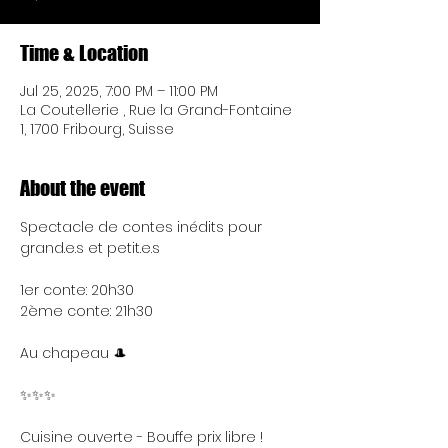
Time & Location
Jul 25, 2025, 7:00 PM – 11:00 PM
La Coutellerie , Rue la Grand-Fontaine
1, 1700 Fribourg, Suisse
About the event
Spectacle de contes inédits pour 
grand.e.s et petit.e.s
1er conte: 20h30
2ème conte: 21h30
Au chapeau 🎩
✨️✨️✨️
Cuisine ouverte - Bouffe prix libre !