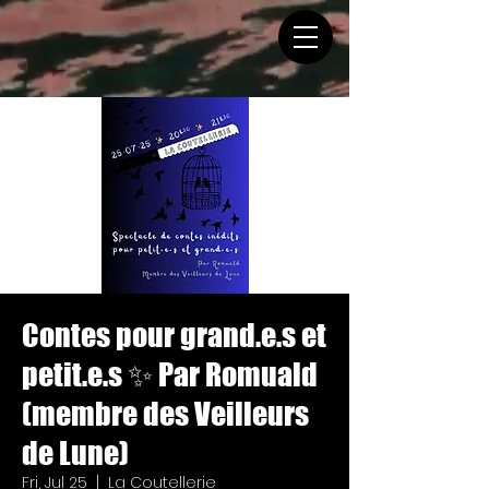
Contes pour grand.e.s et
petit.e.s ✨️ Par Romuald
(membre des Veilleurs
de Lune)
Fri, Jul 25
  |  
La Coutellerie