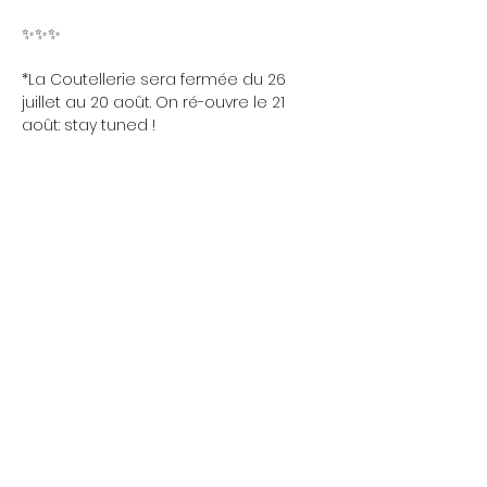
✨️✨️✨️
*La Coutellerie sera fermée du 26 
juillet au 20 août. On ré-ouvre le 21 
août: stay tuned !
Friday 5:00 p.m. - 11:45 p.m.
Friday 5:00 p.m. - 11:45
Saturday 5:00 p.m. - 11:45 p.m.
p.m.
Saturday 5:00 p.m. -
Friday 5:00 p.m. - 11:45 p.m.
11:45 p.m.
Saturday 5:00 p.m. - 11:45 p.m.