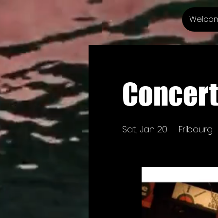
Welco
Concert
Sat, Jan 20
  |  
Fribourg