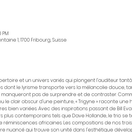
30 PM
taine 1, 1700 Fribourg, Suisse
pertoire et un univers variés qui plongent l'auditeur tan
dont le lyrisme transporte vers la mélancolie douce, tant
e manqueront pas de surprendre et de contraster. Comme
u le clair obscur d'une peinture, « Trigyne » raconte une 
es bien variées. Avec des inspirations passant de Bill Evan
plus contemporains tels que Dave Hollande, le trio se te
e réminiscences africaines. Les compositions de nos troi
nore nuancé qui trouve son unité dans l'esthétique développ