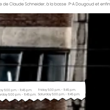
e de Claude Schneider, à la basse : P-A Dougoud et enfin à
Friday 5:00 p.m. - 11:45 p.m.
ay 5:00 p.m. - 11:45 p.m.
Saturday 5:00 p.m. - 11:45 p.m.
rday 5:00 p.m. - 11:45 p.m.