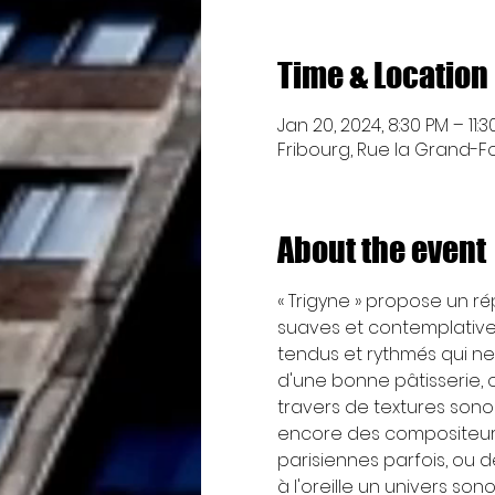
Time & Location
Jan 20, 2024, 8:30 PM – 11:
Fribourg, Rue la Grand-Fon
About the event
« Trigyne » propose un ré
suaves et contemplatives 
tendus et rythmés qui n
d'une bonne pâtisserie, o
travers de textures sonor
encore des compositeurs 
parisiennes parfois, ou d
à l'oreille un univers so