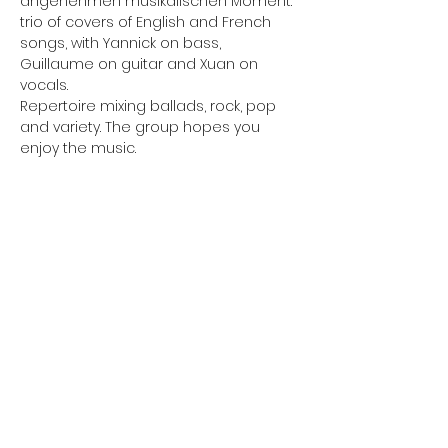
angenehmen musikalischen Moment.
trio of covers of English and French 
songs, with Yannick on bass, 
Guillaume on guitar and Xuan on 
vocals.
Repertoire mixing ballads, rock, pop 
and variety. The group hopes you 
enjoy the music.
Friday 5:00 p.m. - 11:45 p.m.
Friday 5:00 p.m. - 11:45
Saturday 5:00 p.m. - 11:45 p.m.
p.m.
Saturday 5:00 p.m. -
Friday 5:00 p.m. - 11:45 p.m.
11:45 p.m.
Saturday 5:00 p.m. - 11:45 p.m.