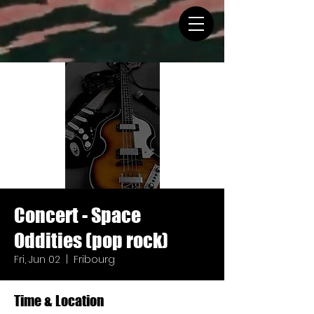
Concert - Space
Oddities (pop rock)
Fri, Jun 02
  |  
Fribourg
Time & Location