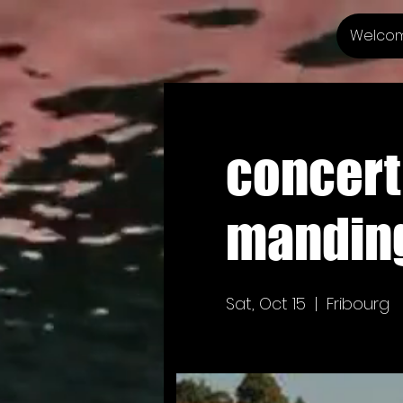
Welco
concert
mandin
Sat, Oct 15
  |  
Fribourg