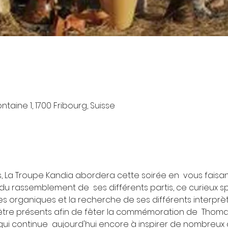
taine 1, 1700 Fribourg, Suisse
a Troupe Kandia abordera cette soirée en  vous faisant
du rassemblement de  ses différents partis, ce curieux s
es organiques et la recherche de ses différents interprèt
d'être présents afin de fêter la commémoration de  Thomas
ui continue  aujourd'hui encore à inspirer de nombreux ar