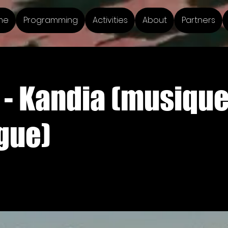
me
Programming
Activities
About
Partners
 - Kandia (musiqu
gue)