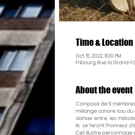
Time & Location
Oct 15, 2022, 8:30 PM
Fribourg, Rue la Grand-Fon
About the event
Composé de 5 membres, L
mélange sonore. Issu du 
danser entre  les mélodi
Ils  se feront l'honneur 
Cet illustre personnage q