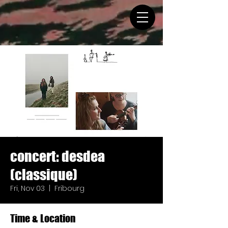
concert: desdea
(classique)
Fri, Nov 03
  |  
Fribourg
Time & Location