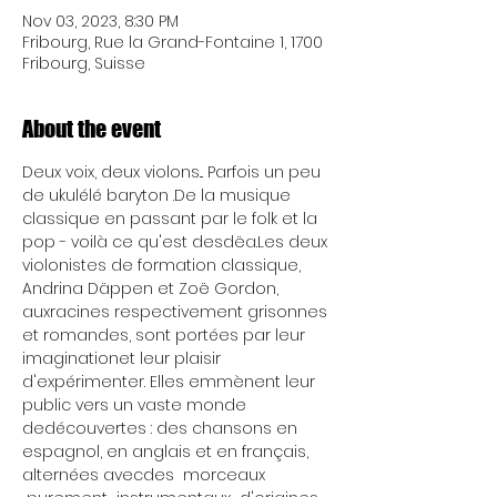
Nov 03, 2023, 8:30 PM
Fribourg, Rue la Grand-Fontaine 1, 1700
Fribourg, Suisse
About the event
Deux voix, deux violons... Parfois un peu 
de ukulélé baryton .De la musique 
classique en passant par le folk et la 
pop - voilà ce qu'est desdëa.Les deux 
violonistes de formation classique, 
Andrina Däppen et Zoë Gordon, 
auxracines respectivement grisonnes 
et romandes, sont portées par leur 
imaginationet leur plaisir 
d'expérimenter. Elles emmènent leur 
public vers un vaste monde 
dedécouvertes : des chansons en 
espagnol, en anglais et en français, 
alternées avecdes  morceaux 