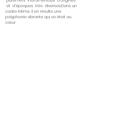
 purement  instrumentaux  d'origines 
 et  d'époques  très  diverses.Dans un 
cadre intime, il en résulte une 
polyphonie vibrante qui va droit au 
cœur.
Friday 5:00 p.m. - 11:45 p.m.
Friday 5:00 p.m. - 11:45
Saturday 5:00 p.m. - 11:45 p.m.
p.m.
Saturday 5:00 p.m. -
Friday 5:00 p.m. - 11:45 p.m.
11:45 p.m.
Saturday 5:00 p.m. - 11:45 p.m.
© 2022 La Coutellerie - Design by Enen Studio