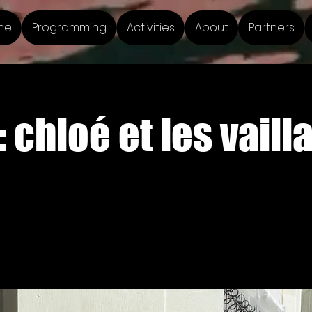
me
Programming
Activities
About
Partners
 chloé et les vaill