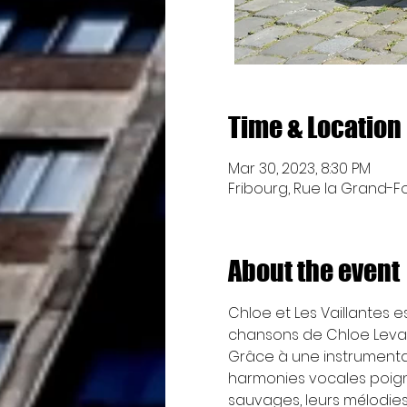
Time & Location
Mar 30, 2023, 8:30 PM
Fribourg, Rue la Grand-Fo
About the event
Chloe et Les Vaillantes 
chansons de Chloe Levai
Grâce à une instrumentat
harmonies vocales poigna
sauvages, leurs mélodies 