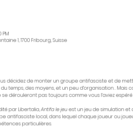
00 PM
taine 1, 1700 Fribourg, Suisse
us décidez de monter un groupe antifasciste et de mett
du temps, des moyens, et un peu d’organisation… Mais co
e se dérouleront pas toujours comme vous l’aviez espéré 
té par Libertalia, 
Antifa le jeu
 est un jeu de simulation et
pe antifasciste local, dans lequel chaque joueur ou joueu
étences particulières.