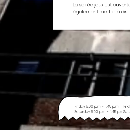
La soirée jeux est ouvert
également mettre à dispos
Friday 5:00 p.m. - 11:45 p.m.
Frid
Saturday 5:00 p.m. - 11:45 p.m.
Satu