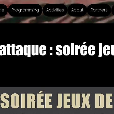
me
Programming
Activities
About
Partners
attaque : soirée je