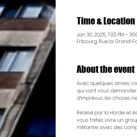
Time & Location
Jan 30, 2025, 7:00 PM – 11:
Fribourg, Rue la Grand-Fon
About the event
Avec quelques ami·es, vo
qui vont vous demander 
d’imprévus, les choses n
Réalisé par la Horde et édi
vous faites vivre un grou
militant·e, avec des comp