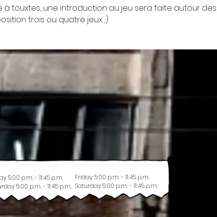
e à touxtes, une introduction au jeu sera faite autour des
ition trois ou quatre jeux ;)
Friday 5:00 p.m. - 11:45 p.m.
ay 5:00 p.m. - 11:45 p.m.
Saturday 5:00 p.m. - 11:45 p.m.
rday 5:00 p.m. - 11:45 p.m.