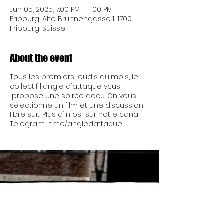
Jun 05, 2025, 7:00 PM – 11:00 PM
Fribourg, Alte Brunnengasse 1, 1700
Fribourg, Suisse
About the event
Tous les premiers jeudis du mois, le
collectif l'angle d'attaque vous
propose une soirée docu. On vous
sélectionne un film et une discussion
libre suit. Plus d'infos sur notre canal
Telegram : t.me/angledattaque
Friday 5:00 p.m. - 11:45 p.m.
Friday 5:00 p.m. - 11:45
Saturday 5:00 p.m. - 11:45 p.m.
p.m.
Saturday 5:00 p.m. -
Friday 5:00 p.m. - 11:45 p.m.
11:45 p.m.
Saturday 5:00 p.m. - 11:45 p.m.