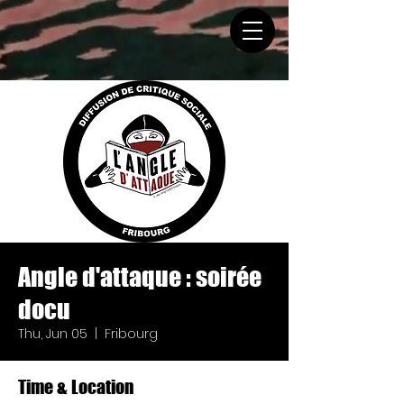
Angle d'attaque : soirée
docu
Thu, Jun 05
  |  
Fribourg
Time & Location