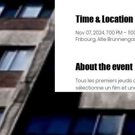
Time & Location
Nov 07, 2024, 7:00 PM – 11:
Fribourg, Alte Brunnengass
About the event
Tous les premiers jeudis 
sélectionne un film et un