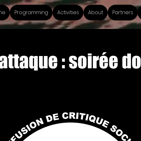
me
Programming
Activities
About
Partners
attaque : soirée d