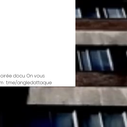
soirée docu. On vous 
gram : t.me/angledattaque