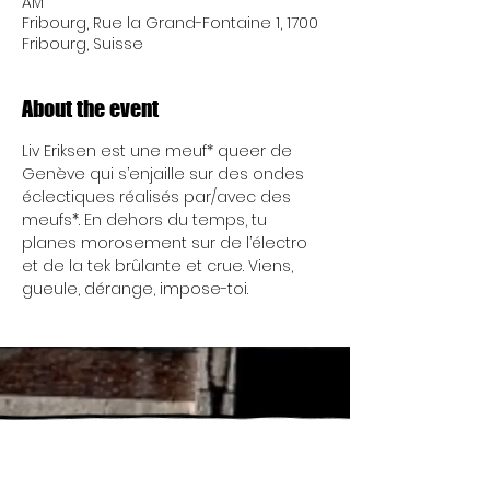
AM
Fribourg, Rue la Grand-Fontaine 1, 1700
Fribourg, Suisse
About the event
Liv Eriksen est une meuf* queer de 
Genève qui s’enjaille sur des ondes 
éclectiques réalisés par/avec des 
meufs*. En dehors du temps, tu 
planes morosement sur de l’électro 
et de la tek brûlante et crue. Viens, 
gueule, dérange, impose-toi.
Friday 5:00 p.m. - 11:45 p.m.
Friday 5:00 p.m. - 11:45
Saturday 5:00 p.m. - 11:45 p.m.
p.m.
Saturday 5:00 p.m. -
Friday 5:00 p.m. - 11:45 p.m.