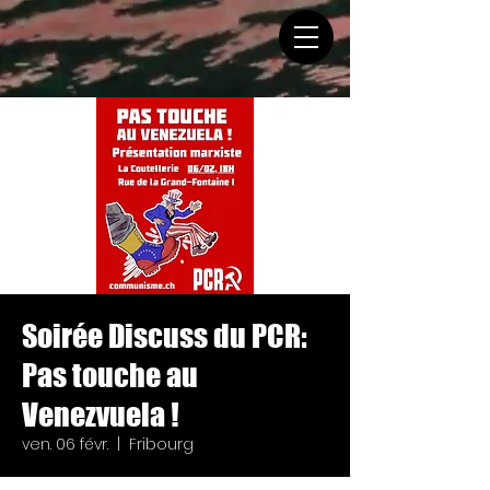
Soirée Discuss du PCR:
Pas touche au
Venezvuela !
ven. 06 févr.
  |  
Fribourg