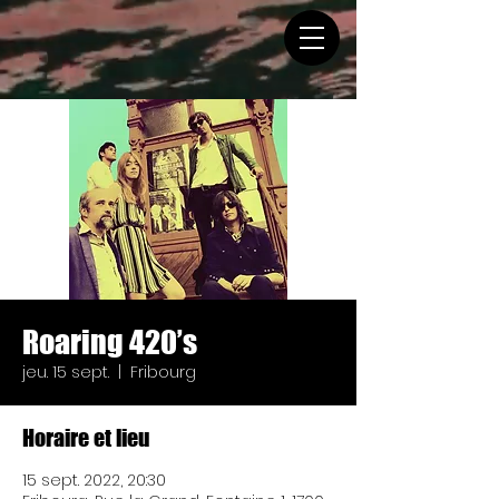
Roaring 420’s
jeu. 15 sept.
  |  
Fribourg
Horaire et lieu
15 sept. 2022, 20:30