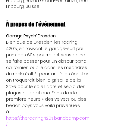
Fribourg, Rue la Grand-Fontaine 1, 1700
Fribourg, Suisse
À propos de l'événement
Garage Psych’ Dresden
Bien que de Dresden, les roaring 
420’s, en ravivant le garage-surf pré 
punk des 60’s pourraient sans peine 
se faire passer pour un obscur band 
californien oublié dans les méandres 
du rock n’roll. Et pourtant à les écouter 
on troquerait bien la grisaille de la 
Saxe pour le soleil doré et sépia des 
plages du pacifique. Fans de « la 
première heure » des velvets ou des 
beach boys vous voilà prévenu·e·s.
à 
https://theroaring420s.bandcamp.com
/