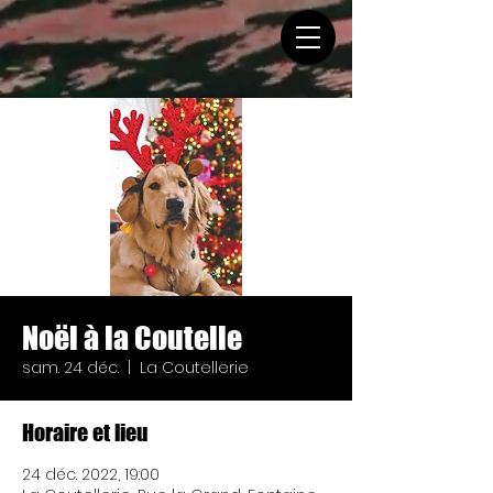
Noël à la Coutelle
sam. 24 déc.
  |  
La Coutellerie
Horaire et lieu
24 déc. 2022, 19:00