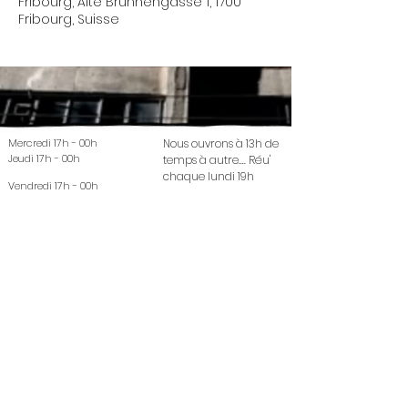
Fribourg, Alte Brunnengasse 1, 1700
Fribourg, Suisse
Mercredi 17h - 00h
Nous ouvrons à 13h de
Jeudi 17h - 00h
temps à autre.... Réu'
chaque lundi 19h
Vendredi 17h - 00h
Samedi 17h - 00h
© 2022 La Coutellerie - Created by Enen Studio