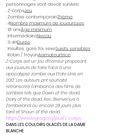
personnages vont devoir survivre.
: Z-corps
Jeu
: Zombie contemporain
Thème
: 4
Nombre maximum de joueurs.ses
: 18 ans
Âge minimum
: Intermédiaire
Niveau
: 3-4H
Durée
: Insultes, gore, foi, sexe
Sujets sensibles
: Robin / Troyan
Animateur.trice
Z-Corps est un jeu d'horreur proposant 
aux joueurs de faire face à une 
apocalypse zombie aux Etats-Unis en 
2012. Les auteurs ont souhaité 
retranscrire l'ambiance des films de 
zombies tels que Dawn of the dead, 
Diary of the dead, Rec, Bienvenue à 
Zombieland, ou encore 28 jours plus 
tard et Shaun of the dead.
https://www.legrog.org/jeux/z-corps
DANS LES COULOIRS GLACÉS DE LA DAME 
BLANCHE