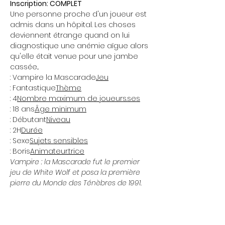
Inscription: COMPLET
Une personne proche d'un joueur est 
admis dans un hôpital. Les choses 
deviennent étrange quand on lui 
diagnostique une anémie aïgue alors 
qu'elle était venue pour une jambe 
cassée...
: Vampire la Mascarade
Jeu
: Fantastique
Thème
: 4
Nombre maximum de joueurs.ses
: 18 ans
Âge minimum
: Débutant
Niveau
: 2H
Durée
: Sexe
Sujets sensibles
: Boris
Animateur.trice
Vampire : la Mascarade fut le premier 
jeu de White Wolf et posa la première 
pierre du Monde des Ténèbres de 1991. 
Ce premier ouvrage de la série du 
Conteur modernise et transpose en jeu 
de rôle le célèbre mythe du vampire, 