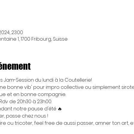
. 2024, 23:00
taine 1, 1700 Fribourg, Suisse
vénement
es Jam-Session du lundi à la Coutellerie! 
ne bonne vib' pour impro collective ou simplement sirot
ue et en bonne compagnie. 
. Rdv de 20h30 à 23h00.
endant notre pause d'été 🔥
mer, passe chez nous !
rire ou tricoter, feel free de aussi passer, amner ton art, e