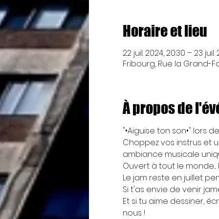
Horaire et lieu
22 juil. 2024, 20:30 – 23 juil
Fribourg, Rue la Grand-Fon
À propos de l'é
"•Aiguise ton son•" lors d
Choppez vos instrus et u
ambiance musicale uniq
Ouvert à tout le monde...
Le jam reste en juillet p
Si t'as envie de venir ja
Et si tu aime dessiner, éc
nous !