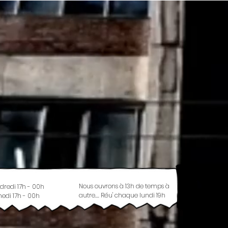
Nous ouvrons à 13h de temps à
dredi 17h - 00h
autre.... Réu' chaque lundi 19h
edi 17h - 00h