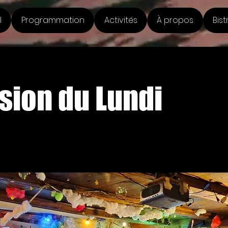
l
Programmation
Activités
À propos
Bist
sion du Lundi