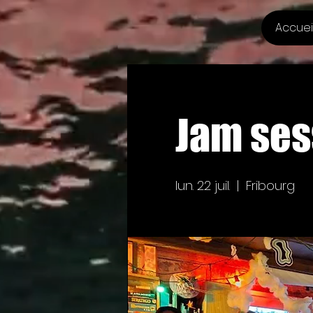
Accuei
Jam ses
lun. 22 juil.
  |  
Fribourg