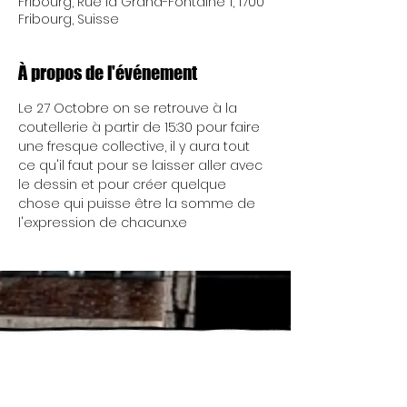
Fribourg, Rue la Grand-Fontaine 1, 1700
Fribourg, Suisse
À propos de l'événement
Le 27 Octobre on se retrouve à la 
coutellerie à partir de 15:30 pour faire 
une fresque collective, il y aura tout 
ce qu'il faut pour se laisser aller avec 
le dessin et pour créer quelque 
chose qui puisse être la somme de 
l'expression de chacun.x.e
Mercredi 17h - 00h
Nous ouvrons à 13h de
Jeudi 17h - 00h
temps à autre.... Réu'
chaque lundi 19h
Vendredi 17h - 00h
Samedi 17h - 00h