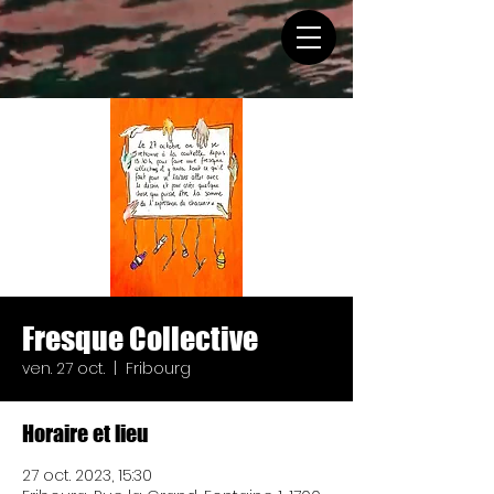
Fresque Collective
ven. 27 oct.
  |  
Fribourg
Horaire et lieu
27 oct. 2023, 15:30