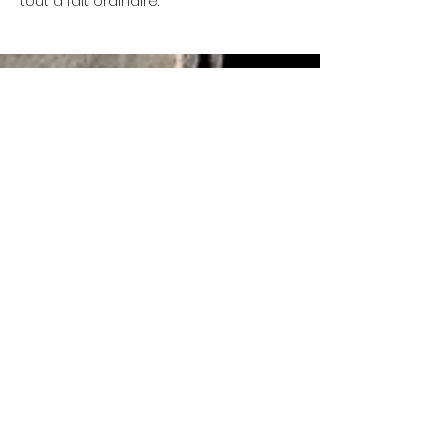
tout à fait ordinaire.
Mercredi 17h - 00h
Nous ouvrons à 13h de
Jeudi 17h - 00h
temps à autre.... Réu'
chaque lundi 19h
Vendredi 17h - 00h
Samedi 17h - 00h
© 2022 La Coutellerie - Created by Enen Studio