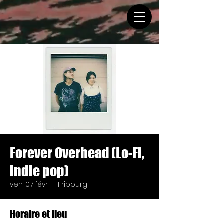
Forever Overhead (Lo-Fi,
indie pop)
ven. 07 févr.
  |  
Fribourg
Horaire et lieu