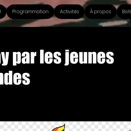
l
Programmation
Activités
À propos
Bist
y par les jeunes
ndes