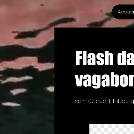
Accuei
Flash da
vagabo
sam. 07 déc.
  |  
Fribourg