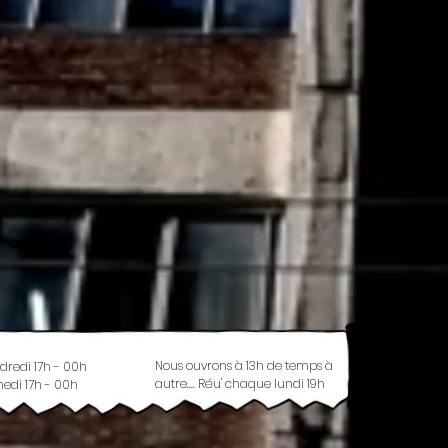
Nous ouvrons à 13h de temps à
dredi 17h - 00h
autre.... Réu' chaque lundi 19h
edi 17h - 00h