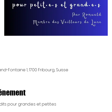
and-Fontaine 1, 1700 Fribourg, Suisse
vénement
ts pour grand.e.s et petit.e.s