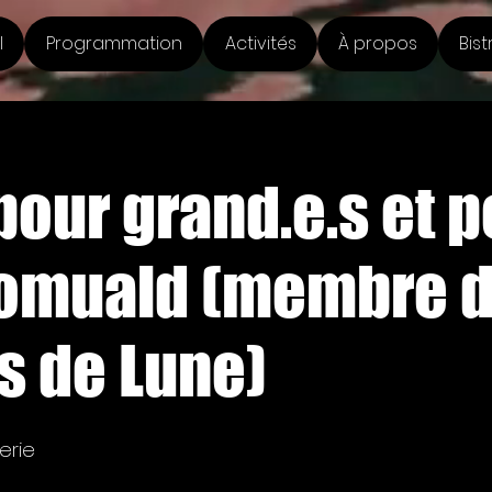
l
Programmation
Activités
À propos
Bist
our grand.e.s et pe
Romuald (membre 
s de Lune)
erie