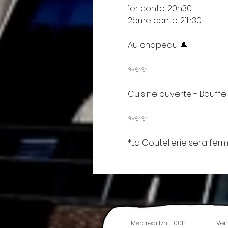
1er conte: 20h30
2ème conte: 21h30
Au chapeau 🎩
✨️✨️✨️
Cuisine ouverte - Bouffe pr
✨️✨️✨️
*La Coutellerie sera fermé
Mercredi 17h - 00h
Ven