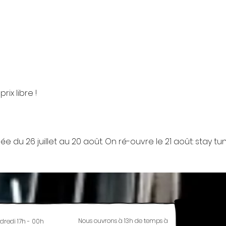
ix libre !
e du 26 juillet au 20 août. On ré-ouvre le 21 août: stay tu
Nous ouvrons à 13h de temps à
dredi 17h - 00h