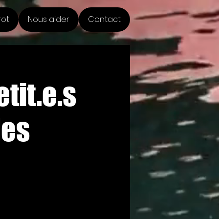
rot
Nous aider
Contact
tit.e.s
des