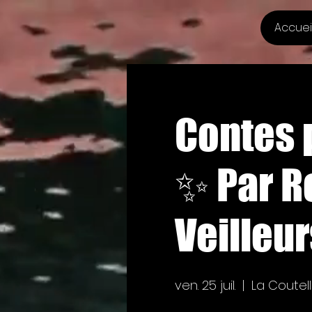
Accuei
Contes p
✨️ Par 
Veilleur
ven. 25 juil.
  |  
La Coutell