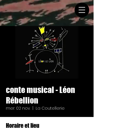
conte musical - Léon
Rébellion
mer. 02 nov.
  |  
La Coutellerie
Horaire et lieu