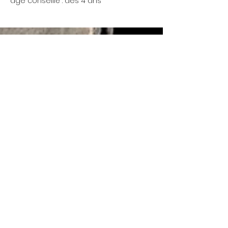
âge conseillé : dès 4 ans
Mercredi 17h - 00h
Nous ouvrons à 13h de
Jeudi 17h - 00h
temps à autre.... Réu'
chaque lundi 19h
Vendredi 17h - 00h
Samedi 17h - 00h
© 2022 La Coutellerie - Created by Enen Studio