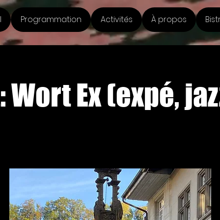
l
Programmation
Activités
À propos
Bist
 Wort Ex (expé, jaz