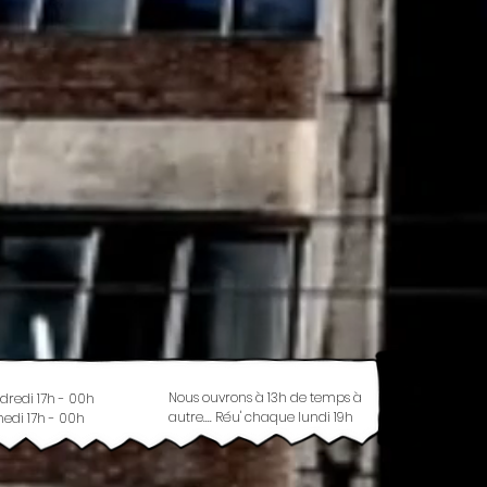
Nous ouvrons à 13h de temps à
dredi 17h - 00h
autre.... Réu' chaque lundi 19h
edi 17h - 00h