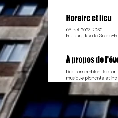
Horaire et lieu
05 oct. 2023, 20:30
Fribourg, Rue la Grand-Fon
À propos de l'é
Duo rassemblant le clarin
musique planante et int