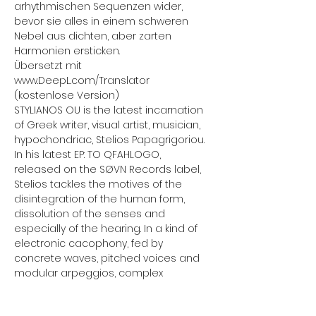
arhythmischen Sequenzen wider, 
bevor sie alles in einem schweren 
Nebel aus dichten, aber zarten 
Harmonien ersticken.
Übersetzt mit 
www.DeepL.com/Translator 
(kostenlose Version)
STYLIANOS OU is the latest incarnation 
of Greek writer, visual artist, musician, 
hypochondriac, Stelios Papagrigoriou. 
In his latest EP: TO QFAHLOGO, 
released on the SØVN Records label, 
Stelios tackles the motives of the 
disintegration of the human form, 
dissolution of the senses and 
especially of the hearing. In a kind of 
electronic cacophony, fed by 
concrete waves, pitched voices and 
modular arpeggios, complex 
electronic synthesizers resonate 
under arrhythmic sequences, before 