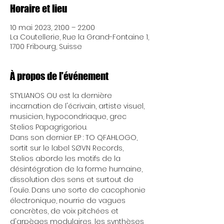
Horaire et lieu
10 mai 2023, 21:00 – 22:00
La Coutellerie, Rue la Grand-Fontaine 1,
1700 Fribourg, Suisse
À propos de l'événement
STYLIANOS OU est la dernière 
incarnation de l'écrivain, artiste visuel, 
musicien, hypocondriaque, grec 
Stelios Papagrigoriou.
Dans son dernier EP : TO QFAHLOGO, 
sortit sur le label SØVN Records, 
Stelios aborde les motifs de la 
désintégration de la forme humaine, 
dissolution des sens et surtout de 
l'ouïe. Dans une sorte de cacophonie 
électronique, nourrie de vagues 
concrètes, de voix pitchées et 
d'arpèges modulaires, les synthèses 