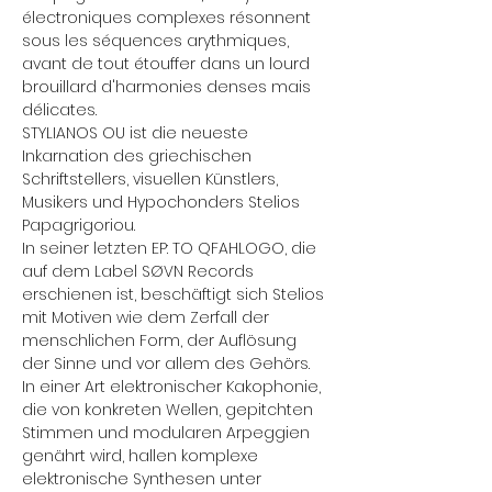
électroniques complexes résonnent 
sous les séquences arythmiques, 
avant de tout étouffer dans un lourd 
brouillard d'harmonies denses mais 
délicates.
STYLIANOS OU ist die neueste 
Inkarnation des griechischen 
Schriftstellers, visuellen Künstlers, 
Musikers und Hypochonders Stelios 
Papagrigoriou. 
In seiner letzten EP: TO QFAHLOGO, die 
auf dem Label SØVN Records 
erschienen ist, beschäftigt sich Stelios 
mit Motiven wie dem Zerfall der 
menschlichen Form, der Auflösung 
der Sinne und vor allem des Gehörs. 
In einer Art elektronischer Kakophonie, 
die von konkreten Wellen, gepitchten 
Stimmen und modularen Arpeggien 
genährt wird, hallen komplexe 
elektronische Synthesen unter 