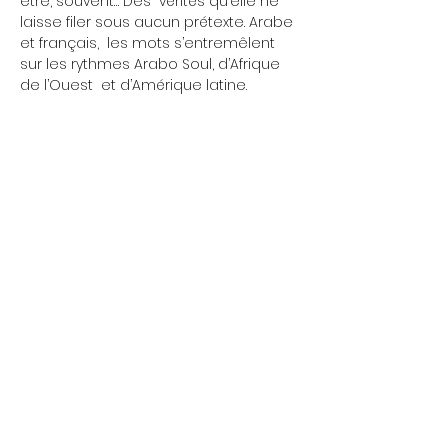
être, souvent… Des  vérités qu’elle ne 
laisse filer sous aucun prétexte. Arabe 
et français,  les mots s’entremêlent 
sur les rythmes Arabo Soul, d’Afrique 
de l’Ouest  et d’Amérique latine.
Mercredi 17h - 00h
Nous ouvrons à 13h de
Jeudi 17h - 00h
temps à autre.... Réu'
chaque lundi 19h
Vendredi 17h - 00h
Samedi 17h - 00h