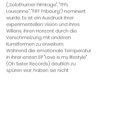
(„Solothurner Filmtage", "TFFL 
Lausanne“, "FIFF Fribourg“) nominiert 
wurde. Es ist ein Ausdruck ihrer 
experimentellen Vision und ihres 
Willens, ihren Horizont durch die 
Verschmelzung mit anderen 
Kunstformen zu erweitern.
Während die emotionale Temperatur 
in ihrer ersten EP "Love is my lifestyle" 
(Oh Sister Records) deutlich zu 
spüren war, haben sie nicht 
aufgehört, tiefer zu graben. Das im 
Juni 2022 veröffentlichte zweite Album 
mit dem verheissungsvollen Namen 
"The Revenge of Minti Chlorella" 
entwickelt eine starke subversive Kraft 
und kreiert ein ganz eigenes 
Universum. Paradisco produziert 
Gesamtkunstwerke aus visuellen und 
akustischen Reizen, die nachhallen.