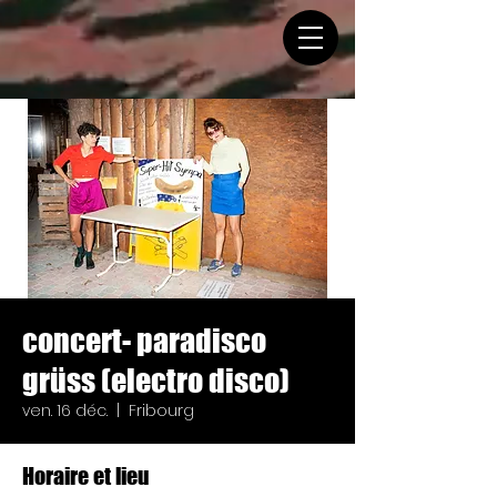
concert- paradisco
grüss (electro disco)
ven. 16 déc.
  |  
Fribourg
Horaire et lieu