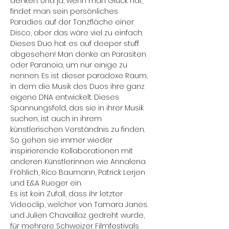
denken. Und ja, wenn man Glück hat, 
findet man sein persönliches 
Paradies auf der Tanzfläche einer 
Disco, aber das wäre viel zu einfach: 
Dieses Duo hat es auf deeper stuff 
abgesehen! Man denke an Parasiten 
oder Paranoia, um nur einige zu 
nennen. Es ist dieser paradoxe Raum, 
in dem die Musik des Duos ihre ganz 
eigene DNA entwickelt. Dieses 
Spannungsfeld, das sie in ihrer Musik 
suchen, ist auch in ihrem 
künstlerischen Verständnis zu finden. 
So gehen sie immer wieder 
inspirierende Kollaborationen mit 
anderen Künstler:innen wie Annalena 
Fröhlich, Rico Baumann, Patrick Lerjen 
und E&A Rueger ein.
Es ist kein Zufall, dass ihr letzter 
Videoclip, welcher von Tamara Janes 
und Julien Chavaillaz gedreht wurde, 
für mehrere Schweizer Filmfestivals 