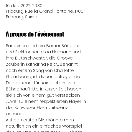
16 déc. 2022, 20:30
Fribourg, Rue la Grand-Fontaine, 1700
Fribourg, Suisse
À propos de l'événement
Paradisco sind die Berner Sängerin 
und Elektronikerin Lea Heimann und 
ihre Blutsschwester, die Groove-
Zauberin Katharina Reidy. Benannt 
nach einem Song von Charlotte 
Gainsbourg, ist dieses aufregende 
Duo bekannt für seine intensiven 
Bühnenauftritte. In kurzer Zeit haben 
sie sich von einem gut versteckten 
Juwel zu einem respektierten Player in 
der Schweizer Elektronikszene 
entwickelt.
Auf den ersten Blick könnte man 
natürlich an ein einfaches Wortspiel 