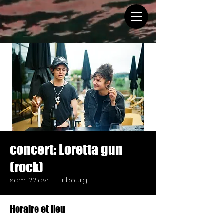
concert: Loretta gun
(rock)
sam. 22 avr.
  |  
Fribourg
Horaire et lieu