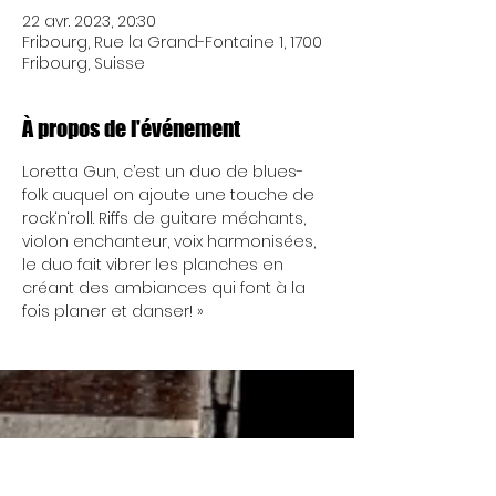
22 avr. 2023, 20:30
Fribourg, Rue la Grand-Fontaine 1, 1700
Fribourg, Suisse
À propos de l'événement
Loretta Gun, c’est un duo de blues-
folk auquel on ajoute une touche de 
rock‘n‘roll. Riffs de guitare méchants, 
violon enchanteur, voix harmonisées, 
le duo fait vibrer les planches en 
créant des ambiances qui font à la 
fois planer et danser! »
Mercredi 17h - 00h
Nous ouvrons à 13h de
Jeudi 17h - 00h
temps à autre.... Réu'