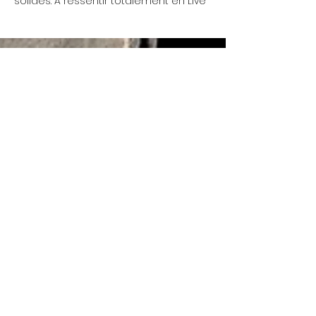
solides. A ressentir totalement en Live
Mercredi 17h - 00h
Nous ouvrons à 13h de
Jeudi 17h - 00h
temps à autre.... Réu'
chaque lundi 19h
Vendredi 17h - 00h
Samedi 17h - 00h
© 2022 La Coutellerie - Created by Enen Studio