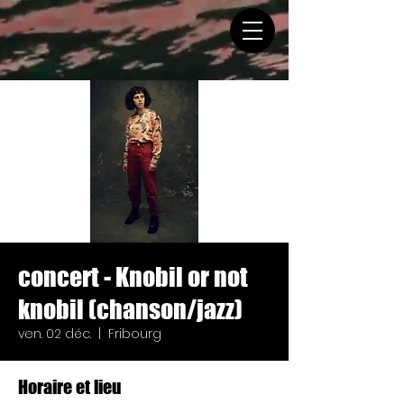
concert - Knobil or not
knobil (chanson/jazz)
ven. 02 déc.
  |  
Fribourg
Horaire et lieu