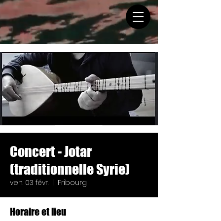
Concert - Jotar
(traditionnelle Syrie)
ven. 03 févr.
  |  
Fribourg
Horaire et lieu