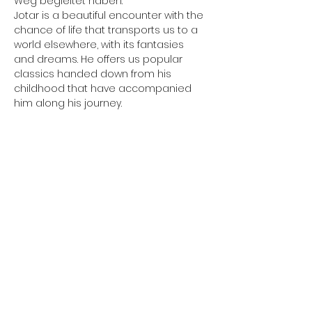
Weg begleitet haben. 
Jotar is a beautiful encounter with the 
chance of life that transports us to a 
world elsewhere, with its fantasies 
and dreams. He offers us popular 
classics handed down from his 
childhood that have accompanied 
him along his journey.
Mercredi 17h - 00h
Nous ouvrons à 13h de
Jeudi 17h - 00h
temps à autre.... Réu'
chaque lundi 19h
Vendredi 17h - 00h
Samedi 17h - 00h