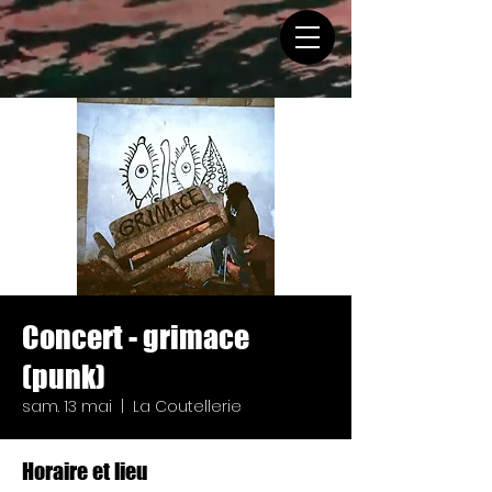
Concert - grimace
(punk)
sam. 13 mai
  |  
La Coutellerie
Horaire et lieu