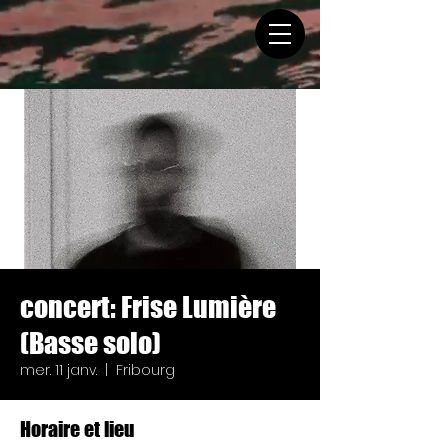
concert: Frise Lumière
(Basse solo)
mer. 11 janv.
  |  
Fribourg
Horaire et lieu