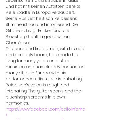
Lebensunterhalt als Straßenmusiker 
und hat mit seinen Auftritten bereits 
viele Städte in Europa verzaubert. 
Seine Musik ist hektisch. Reibeisens 
Stimme ist rau und intonierend. Die 
Gitarre schlägt Funken und die 
Bluesharp heult in geblasenen 
Obertönen.
The bard and fire demon, with his cap 
and scraggly beard, has made his 
living for many years as a street 
musician and has already enchanted 
many cities in Europe with his 
performances. His music is pulsating. 
Reibeisen's voice is rough and 
intonating. The guitar sparks and the 
bluesharp screams in blown 
harmonics.
https://www.facebook.com/celloinferno
/
https://www.instagram.com/celloinfern
o/