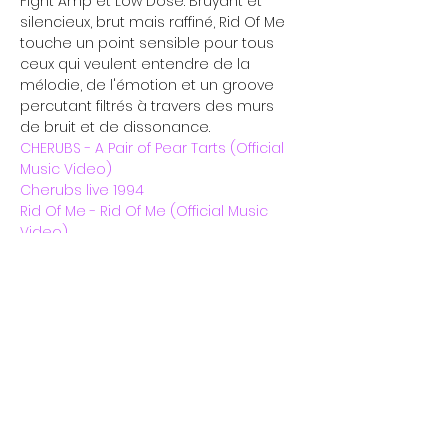
Fight Amp et Low Dose. Bruyant et 
silencieux, brut mais raffiné, Rid Of Me 
touche un point sensible pour tous 
ceux qui veulent entendre de la 
mélodie, de l'émotion et un groove 
percutant filtrés à travers des murs 
de bruit et de dissonance. 
CHERUBS - A Pair of Pear Tarts (Official 
Music Video)
Cherubs live 1994
Rid Of Me - Rid Of Me (Official Music 
Video)
Mercredi 17h - 00h
Nous ouvrons à 13h de
Jeudi 17h - 00h
temps à autre.... Réu'
chaque lundi 19h
Vendredi 17h - 00h
Samedi 17h - 00h