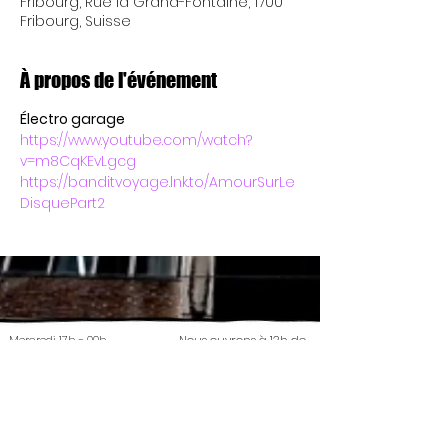
Fribourg, Rue la Grand-Fontaine, 1700
Fribourg, Suisse
À propos de l'événement
Électro garage
https://www.youtube.com/watch?
v=m8CqKEvLgcg
https://banditvoyage.lnk.to/AmourSurLe
DisquePart2
Mercredi 17h - 00h
Nous ouvrons à 13h de
Jeudi 17h - 00h
temps à autre.... Réu'
chaque lundi 19h
Vendredi 17h - 00h
Samedi 17h - 00h