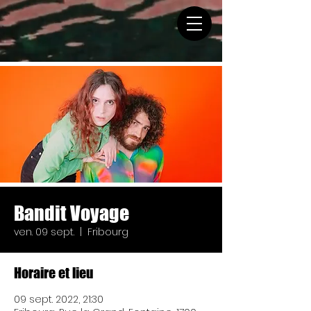
Bandit Voyage
ven. 09 sept.
  |  
Fribourg
Horaire et lieu
09 sept. 2022, 21:30