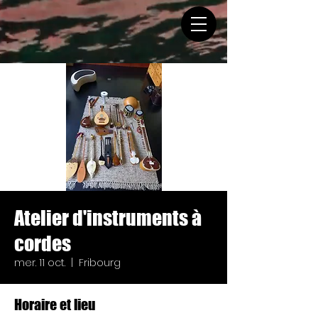
Atelier d'instruments à
cordes
mer. 11 oct.
  |  
Fribourg
Horaire et lieu