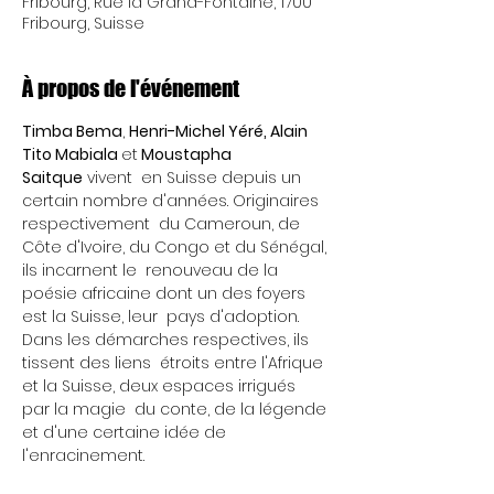
Fribourg, Rue la Grand-Fontaine, 1700
Fribourg, Suisse
À propos de l'événement
Timba Bema
, 
Henri-Michel Yéré, Alain 
Tito Mabiala 
et
 Moustapha 
Saitque
 vivent  en Suisse depuis un 
certain nombre d'années. Originaires 
respectivement  du Cameroun, de 
Côte d'Ivoire, du Congo et du Sénégal, 
ils incarnent le  renouveau de la 
poésie africaine dont un des foyers 
est la Suisse, leur  pays d'adoption. 
Dans les démarches respectives, ils 
tissent des liens  étroits entre l'Afrique 
et la Suisse, deux espaces irrigués 
par la magie  du conte, de la légende 
et d'une certaine idée de 
l'enracinement.