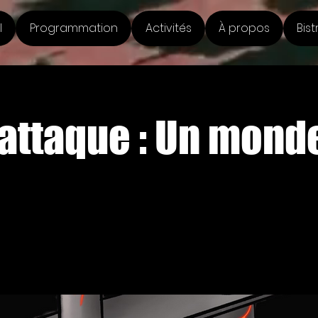
l
Programmation
Activités
À propos
Bist
'attaque : Un mond