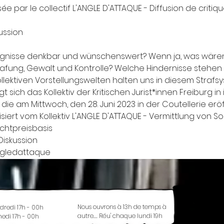
e par le collectif L'ANGLE D'ATTAQUE - Diffusion de critiqu
ussion
ngnisse denkbar und wünschenswert? Wenn ja, was wären 
fung, Gewalt und Kontrolle? Welche Hindernisse stehen 
ektiven Vorstellungswelten halten uns in diesem Strafs
 sich das Kollektiv der Kritischen Jurist*innen Freiburg i
die am Mittwoch, den 28. Juni 2023 in der Coutellerie eröff
ert vom Kollektiv L'ANGLE D'ATTAQUE - Vermittlung von Sozia
chtpreisbasis
Diskussion
ngledattaque
Nous ouvrons à 13h de temps à
dredi 17h - 00h
autre.... Réu' chaque lundi 19h
edi 17h - 00h