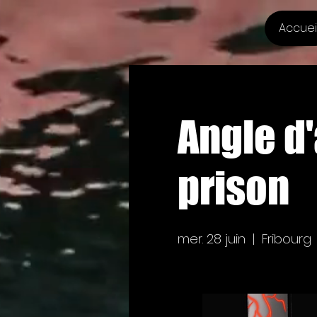
Accuei
Angle d
prison
mer. 28 juin
  |  
Fribourg