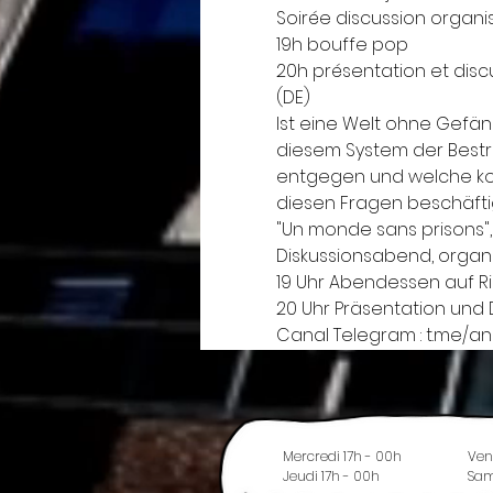
Soirée discussion organisé
19h bouffe pop 
20h présentation et disc
(DE)
Ist eine Welt ohne Gefä
diesem System der Bestra
entgegen und welche koll
diesen Fragen beschäftigt
"Un monde sans prisons", 
Diskussionsabend, organisi
19 Uhr Abendessen auf Ri
20 Uhr Präsentation und 
Canal Telegram : t.me/a
Mercredi 17h - 00h
Ven
Jeudi 17h - 00h
Sam