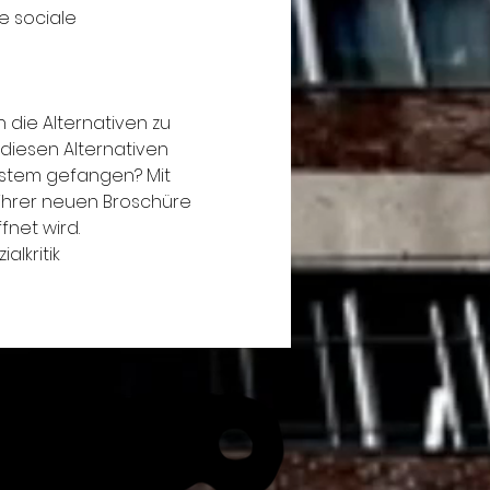
e sociale  
die Alternativen zu 
diesen Alternativen 
ystem gefangen? Mit 
n ihrer neuen Broschüre 
net wird.  
lkritik  