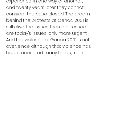
experience, in one way or another, 
and twenty years later they cannot 
consider the case closed. The dream 
behind the protests at Genoa 2001 is 
still alive: the issues then addressed 
are today’s issues, only more urgent. 
And the violence of Genoa 2001 is not 
over, since although that violence has 
been recounted many times, from 
different sides, and celebrated or 
condemned, it has never been 
understood or resolved.
19h00 Bouffe pop
20h00 présentation et projection
Soirée organisée par le collectif 
L'ANGLE D'ATTAQUE - Diffusion de 
critique sociale