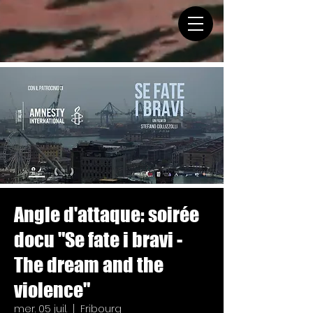
Angle d'attaque: soirée
docu "Se fate i bravi -
The dream and the
violence"
mer. 05 juil.
  |  
Fribourg