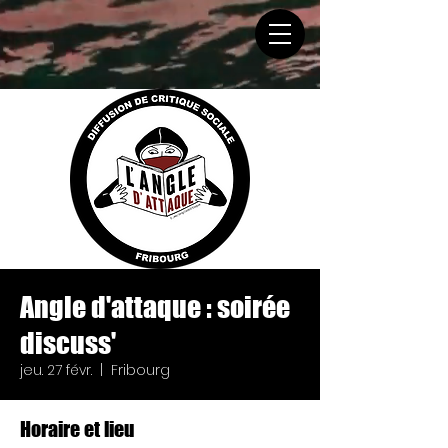
Angle d'attaque : soirée
discuss'
jeu. 27 févr.
  |  
Fribourg
Horaire et lieu