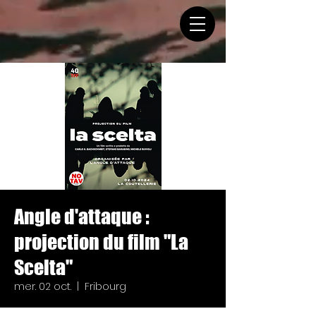
Angle d'attaque :
projection du film "La
Scelta"
mer. 02 oct.
  |  
Fribourg