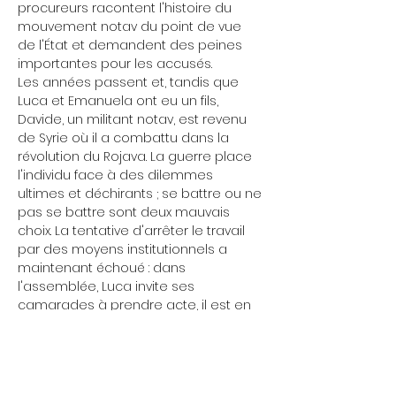
procureurs racontent l'histoire du 
mouvement notav du point de vue 
de l'État et demandent des peines 
importantes pour les accusés.
Les années passent et, tandis que 
Luca et Emanuela ont eu un fils, 
Davide, un militant notav, est revenu 
de Syrie où il a combattu dans la 
révolution du Rojava. La guerre place 
l'individu face à des dilemmes 
ultimes et déchirants ; se battre ou ne 
pas se battre sont deux mauvais 
choix. La tentative d'arrêter le travail 
par des moyens institutionnels a 
maintenant échoué : dans 
l'assemblée, Luca invite ses 
camarades à prendre acte, il est en 
semi-liberté et doit aller en prison 
tous les soirs, nous l'accompagnons. 
En nous racontant sa rupture avec 
Emanuela, il reconnaît que c'est à 