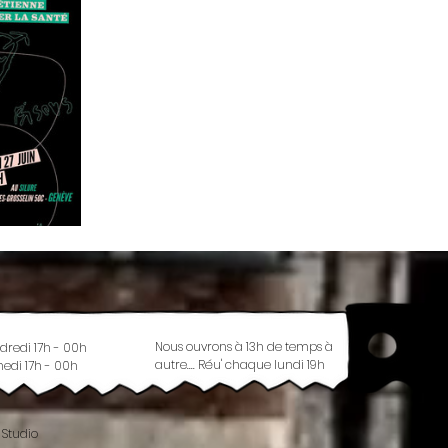
Nous ouvrons à 13h de temps à
dredi 17h - 00h
autre.... Réu' chaque lundi 19h
edi 17h - 00h
 Studio