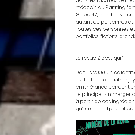
dans les facultés de médec
médecin du Planning famil
Globe 42, membres d’un 
autant de personnes qui 
Toutes ces personnes et 
portfolios, fictions, gra
La revue Z c’est qui ?
Depuis 2009, un collectif
illustratrices et autres 
en itinérance pendant un
Le principe : s’immerger d
à partir de ces ingrédien
qu’on entend peu, et où