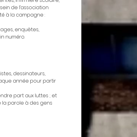
t·es, infirmière scolaire, 
sein de l’association 
té à la campagne : 
tages, enquêtes, 
ain numéro.
stes, dessinateurs, 
haque année pour partir 
ndre part aux luttes ; et 
e la parole à des gens 