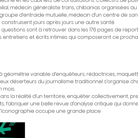
ine et les cabinets de consultations. Collectifs de patien
ial, médecin généraliste trans, chibani·as organisé·es au 
groupe d’entraide mutuelle, médecin d’un centre de san
construisent jours après jours une autre santé.
questions sont à retrouver dans les 176 pages de repor
nds entretiens et écrits intimes qui composeront ce proch
 à géométrie variable d’enquêteurs, rédactrices, maquetti
joyeux déserteurs du journalisme traditionnel s’organise c
 mois.
ans la réalité d’un territoire, enquêter collectivement, pre
ts, fabriquer une belle revue d’analyse critique qui donn
 l’iconographie occupe une grande place.