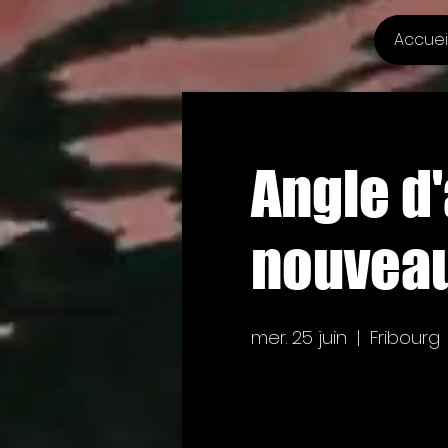
Accuei
Angle d'
nouveau 
mer. 25 juin
  |  
Fribourg