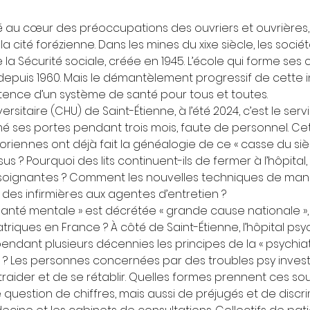
 au cœur des préoccupations des ouvriers et ouvrières, 
la cité forézienne. Dans les mines du xixe siècle, les soci
la Sécurité sociale, créée en 1945. L’école qui forme ses c
 depuis 1960. Mais le démantèlement progressif de cette in
istence d’un système de santé pour tous et toutes.
ersitaire (CHU) de Saint-Étienne, à l’été 2024, c’est le serv
é ses portes pendant trois mois, faute de personnel. Cet
torien·nes ont déjà fait la généalogie de ce « casse du siè
s ? Pourquoi des lits continuent-ils de fermer à l’hôpital, 
soignant·es ? Comment les nouvelles techniques de ma
r, des infirmièr·es aux agent·es d’entretien ?
 santé mentale » est décrétée « grande cause nationale », 
riques en France ? À côté de Saint-Étienne, l’hôpital psy
endant plusieurs décennies les principes de la « psychiatri
ge ? Les personnes concernées par des troubles psy invest
ider et de se rétablir. Quelles formes prennent ces sout
 question de chiffres, mais aussi de préjugés et de discr