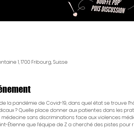
taine 1, 1700 Fribourg, Suisse
vénement
de la pandémie de Covid-19, dans quel état se trouve l’h
icaux ? Quelle place donner aux patient·es dans les prati
médecine sans discriminations face aux violences médic
int-Étienne que l’équipe de Z a cherché des pistes pour 