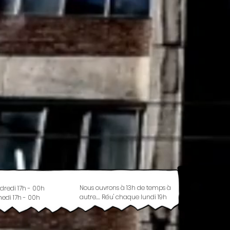
Nous ouvrons à 13h de temps à
dredi 17h - 00h
autre.... Réu' chaque lundi 19h
edi 17h - 00h