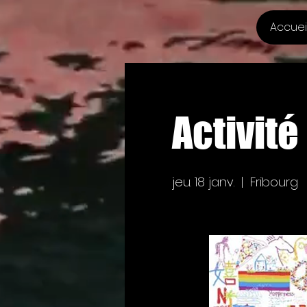
Accuei
Activité
jeu. 18 janv.
  |  
Fribourg