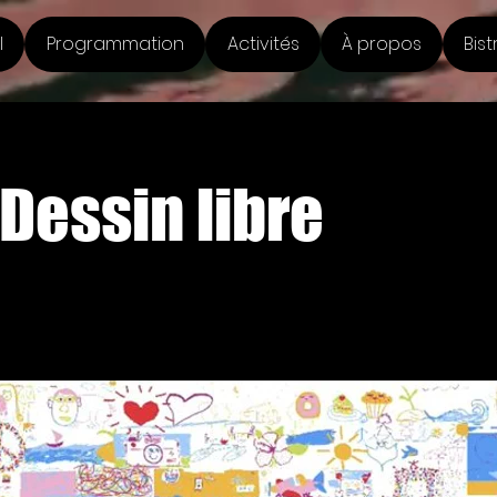
l
Programmation
Activités
À propos
Bist
 Dessin libre