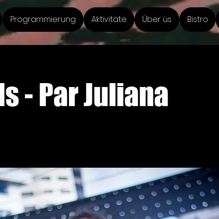
Programmierung
Aktivitäte
Über üs
Bistro
s - Par Juliana